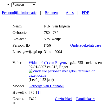
Persoonlijke informatie
|
Bronnen
|
Alles
|
PDF
Naam
N.N.
van Engern
Geboorte
780 - 785
Geslacht
Vrouwelijk
Persoon-ID
I756
Onderzoeksdatabase
Laatst gewijzigd op
31 okt 2004
Vader
Widukind (I) van Engern
,
geb.
755
ovl.
tussen
07-01-0807 en 812, Enger
(Leeftijd 52 jaar)
Moeder
Gerberga van Haithabu
Huwelijk
775 [
1
]
Gezins-
F422
Gezinsblad
|
Familiekaart
ID