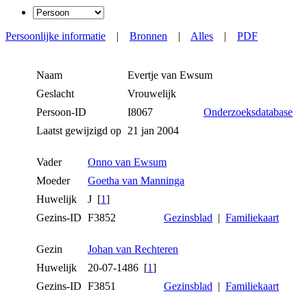
Persoonlijke informatie
|
Bronnen
|
Alles
|
PDF
Naam
Evertje
van Ewsum
Geslacht
Vrouwelijk
Persoon-ID
I8067
Onderzoeksdatabase
Laatst gewijzigd op
21 jan 2004
Vader
Onno van Ewsum
Moeder
Goetha van Manninga
Huwelijk
J [
1
]
Gezins-ID
F3852
Gezinsblad
|
Familiekaart
Gezin
Johan van Rechteren
Huwelijk
20-07-1486 [
1
]
Gezins-ID
F3851
Gezinsblad
|
Familiekaart