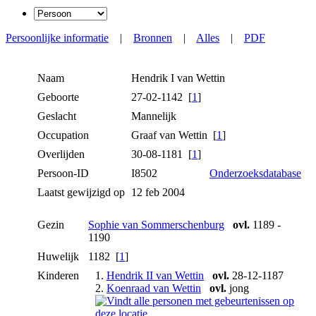
Persoonlijke informatie
|
Bronnen
|
Alles
|
PDF
Naam
Hendrik I
van Wettin
Geboorte
27-02-1142 [
1
]
Geslacht
Mannelijk
Occupation
Graaf van Wettin [
1
]
Overlijden
30-08-1181 [
1
]
Persoon-ID
I8502
Onderzoeksdatabase
Laatst gewijzigd op
12 feb 2004
Gezin
Sophie van Sommerschenburg
ovl.
1189 -
1190
Huwelijk
1182 [
1
]
Kinderen
1.
Hendrik II van Wettin
ovl.
28-12-1187
2.
Koenraad van Wettin
ovl.
jong