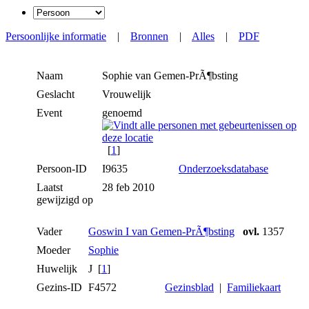
Persoonlijke informatie
|
Bronnen
|
Alles
|
PDF
Naam
Sophie
van Gemen-PrÃ¶bsting
Geslacht
Vrouwelijk
Event
genoemd
[
1
]
Persoon-ID
I9635
Onderzoeksdatabase
Laatst
28 feb 2010
gewijzigd op
Vader
Goswin I van Gemen-PrÃ¶bsting
ovl.
1357
Moeder
Sophie
Huwelijk
J [
1
]
Gezins-ID
F4572
Gezinsblad
|
Familiekaart