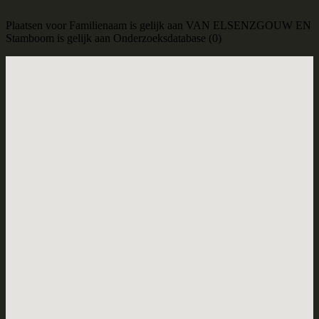
Plaatsen voor Familienaam is gelijk aan VAN ELSENZGOUW EN
Stamboom is gelijk aan Onderzoeksdatabase (0)