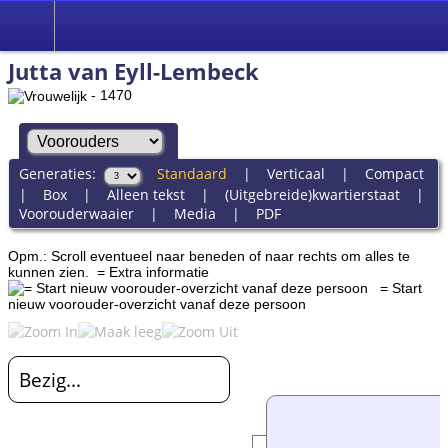
Jutta van Eyll-Lembeck
- 1470
Generaties:
Standaard
|
Verticaal
|
Compact
|
Box
|
Alleen tekst
|
(Uitgebreide)kwartierstaat
|
Voorouderwaaier
|
Media
|
PDF
Opm.: Scroll eventueel naar beneden of naar rechts om alles te
kunnen zien.
= Extra informatie
= Start
nieuw voorouder-overzicht vanaf deze persoon
Bezig...