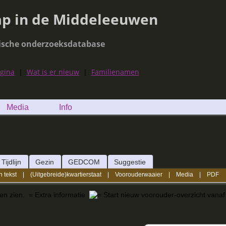
ap in de Middeleeuwen
ische onderzoeksdatabase
agina
|
Wat is er nieuw
|
Familienamen
Media
Info
Tijdlijn
Gezin
GEDCOM
Suggestie
n tekst
|
(Uitgebreide)kwartierstaat
|
Voorouderwaaier
|
Media
|
PDF
nen zien.
= Extra informatie