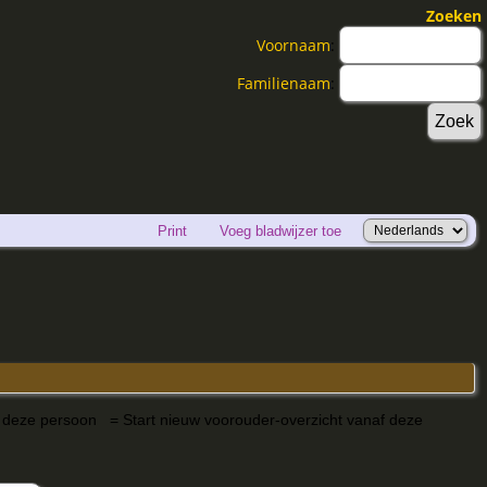
Zoeken
Voornaam
:
Familienaam
:
Print
Voeg bladwijzer toe
= Start nieuw voorouder-overzicht vanaf deze