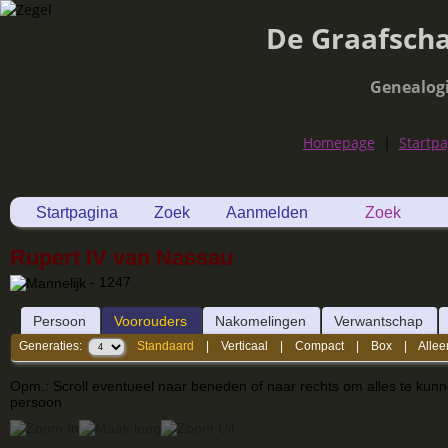
De Graafsch
Genealog
Homepage
|
Startp
Startpagina
Zoek
Aanmelden
Zoek
Rupert IV van Nassau
- 1247
Persoon
Voorouders
Nakomelingen
Verwantschap
Generaties:
Standaard
|
Verticaal
|
Compact
|
Box
|
Allee
Opm.: Scroll eventueel naar beneden of naar rechts om alles te kun
persoon