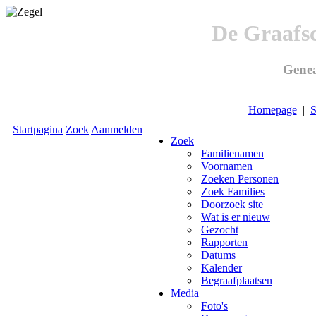
De Graafs
Genea
Homepage
|
S
Startpagina
Zoek
Aanmelden
Zoek
Familienamen
Voornamen
Zoeken Personen
Zoek Families
Doorzoek site
Wat is er nieuw
Gezocht
Rapporten
Datums
Kalender
Begraafplaatsen
Media
Foto's