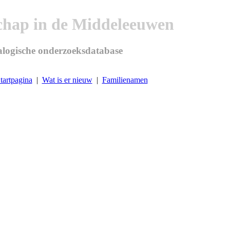
chap in de Middeleeuwen
logische onderzoeksdatabase
tartpagina
|
Wat is er nieuw
|
Familienamen