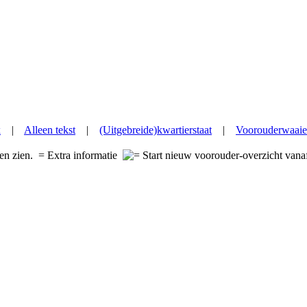
x
|
Alleen tekst
|
(Uitgebreide)kwartierstaat
|
Voorouderwaaie
nen zien.
= Extra informatie