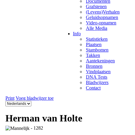
Documenten
Grafstenen
(Levens)Verhalen
Geluidsopnamen
Video-opnamen
Alle Media
Info
Statistieken
Plaatsen
Stambomen
Takken
Aantekeningen
Bronnen
Vindplaatsen
DNA Tests
Bladwijzers
Contact
Print
Voeg bladwijzer toe
Herman van Holte
- 1282