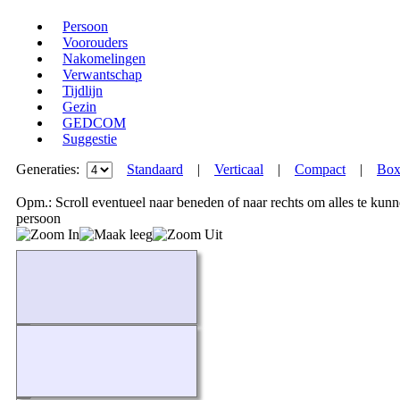
Persoon
Voorouders
Nakomelingen
Verwantschap
Tijdlijn
Gezin
GEDCOM
Suggestie
Generaties:
Standaard
|
Verticaal
|
Compact
|
Bo
Opm.: Scroll eventueel naar beneden of naar rechts om alles te kun
persoon
Bezig...