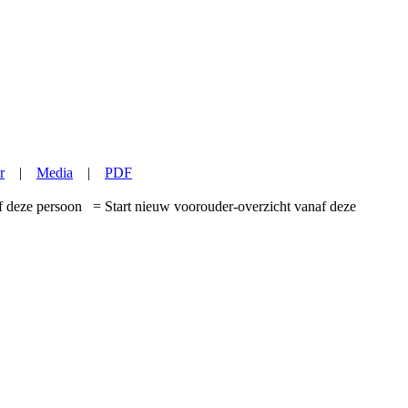
r
|
Media
|
PDF
= Start nieuw voorouder-overzicht vanaf deze