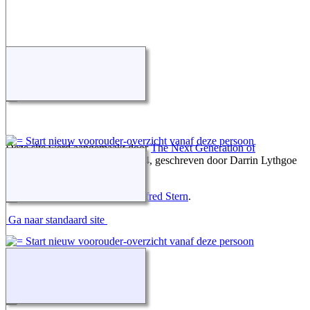
Deze site werd aangemaakt door
The Next Generation of
Genealogy Sitebuilding
v. 15.0.4, geschreven door Darrin Lythgoe
© 2001-2026.
Gegevens onderhouden door
Alfred Stern
.
Ga naar standaard site