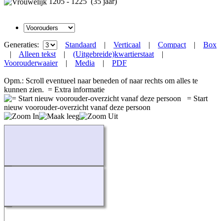
1205 - 1225 (35 jaar)
Generaties:
Standaard
|
Verticaal
|
Compact
|
Box
|
Alleen tekst
|
(Uitgebreide)kwartierstaat
|
Voorouderwaaier
|
Media
|
PDF
Opm.: Scroll eventueel naar beneden of naar rechts om alles te
kunnen zien.
= Extra informatie
= Start
nieuw voorouder-overzicht vanaf deze persoon
Bezig...