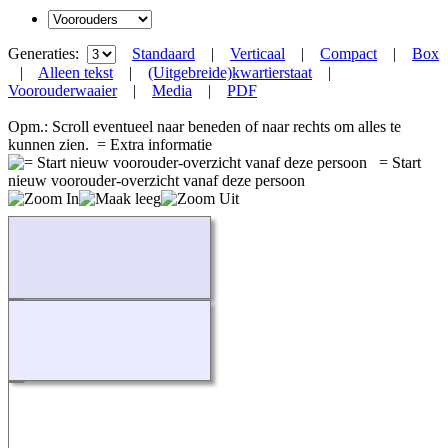
Generaties:
Standaard
|
Verticaal
|
Compact
|
Box
|
Alleen tekst
|
(Uitgebreide)kwartierstaat
|
Voorouderwaaier
|
Media
|
PDF
Opm.: Scroll eventueel naar beneden of naar rechts om alles te
kunnen zien.
= Extra informatie
= Start
nieuw voorouder-overzicht vanaf deze persoon
Bezig...