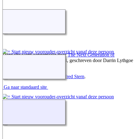
Deze site werd aangemaakt door
The Next Generation of
Genealogy Sitebuilding
v. 15.0.4, geschreven door Darrin Lythgoe
© 2001-2026.
Gegevens onderhouden door
Alfred Stern
.
Ga naar standaard site