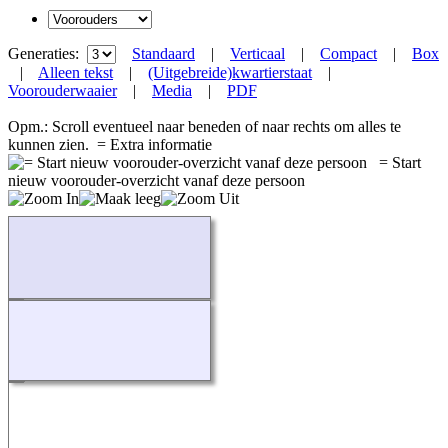
Generaties:
Standaard
|
Verticaal
|
Compact
|
Box
|
Alleen tekst
|
(Uitgebreide)kwartierstaat
|
Voorouderwaaier
|
Media
|
PDF
Opm.: Scroll eventueel naar beneden of naar rechts om alles te
kunnen zien.
= Extra informatie
= Start
nieuw voorouder-overzicht vanaf deze persoon
Bezig...