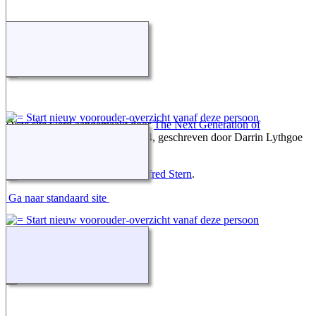
Deze site werd aangemaakt door
The Next Generation of
Genealogy Sitebuilding
v. 15.0.4, geschreven door Darrin Lythgoe
© 2001-2026.
Gegevens onderhouden door
Alfred Stern
.
Ga naar standaard site