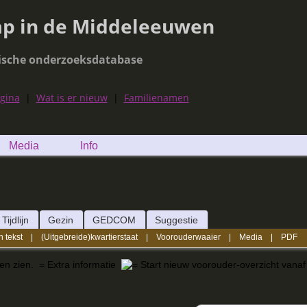
ap in de Middeleeuwen
ische onderzoeksdatabase
agina
|
Wat is er nieuw
|
Familienamen
Media
Info
Tijdlijn
Gezin
GEDCOM
Suggestie
n tekst
|
(Uitgebreide)kwartierstaat
|
Voorouderwaaier
|
Media
|
PDF
nen zien.
= Extra informatie