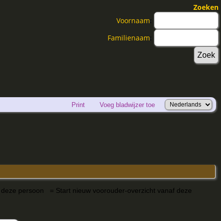
Zoeken
Voornaam
:
Familienaam
:
Print
Voeg bladwijzer toe
= Start nieuw voorouder-overzicht vanaf deze