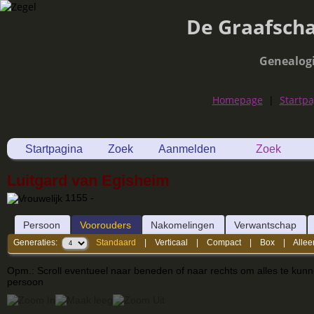
De Graafsch
Genealog
Homepage
|
Startp
Startpagina
Zoek
Aanmelden
Zoek
Luitgard van Egisheim
1155 -
Persoon
Voorouders
Nakomelingen
Verwantschap
Generaties:
Standaard
|
Verticaal
|
Compact
|
Box
|
Allee
Opm.: Scroll eventueel naar beneden of naar rechts om alles te kun
persoon