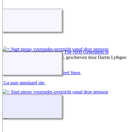
Deze site werd aangemaakt door
The Next Generation of
Genealogy Sitebuilding
v. 15.0.4, geschreven door Darrin Lythgoe
© 2001-2026.
Gegevens onderhouden door
Alfred Stern
.
Ga naar standaard site