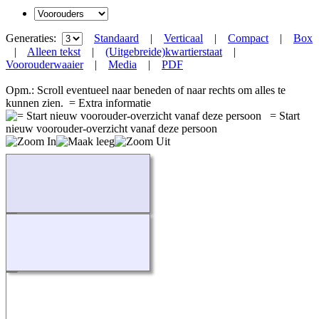
Generaties:
Standaard
|
Verticaal
|
Compact
|
Box
|
Alleen tekst
|
(Uitgebreide)kwartierstaat
|
Voorouderwaaier
|
Media
|
PDF
Opm.: Scroll eventueel naar beneden of naar rechts om alles te
kunnen zien.
= Extra informatie
= Start
nieuw voorouder-overzicht vanaf deze persoon
Bezig...