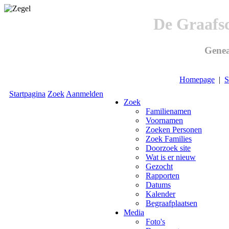
De Graafs
Genea
Homepage
|
S
Startpagina
Zoek
Aanmelden
Zoek
Familienamen
Voornamen
Zoeken Personen
Zoek Families
Doorzoek site
Wat is er nieuw
Gezocht
Rapporten
Datums
Kalender
Begraafplaatsen
Media
Foto's