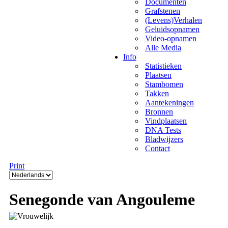
Documenten
Grafstenen
(Levens)Verhalen
Geluidsopnamen
Video-opnamen
Alle Media
Info
Statistieken
Plaatsen
Stambomen
Takken
Aantekeningen
Bronnen
Vindplaatsen
DNA Tests
Bladwijzers
Contact
Print
Senegonde van Angouleme