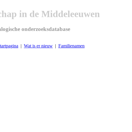
chap in de Middeleeuwen
logische onderzoeksdatabase
tartpagina
|
Wat is er nieuw
|
Familienamen