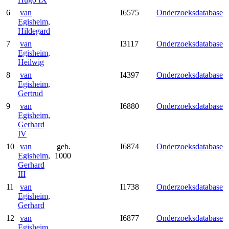
6
van
I6575
Onderzoeksdatabase
Egisheim,
Hildegard
7
van
I3117
Onderzoeksdatabase
Egisheim,
Heilwig
8
van
I4397
Onderzoeksdatabase
Egisheim,
Gertrud
9
van
I6880
Onderzoeksdatabase
Egisheim,
Gerhard
IV
10
van
geb.
I6874
Onderzoeksdatabase
Egisheim,
1000
Gerhard
III
11
van
I1738
Onderzoeksdatabase
Egisheim,
Gerhard
12
van
I6877
Onderzoeksdatabase
Egisheim,