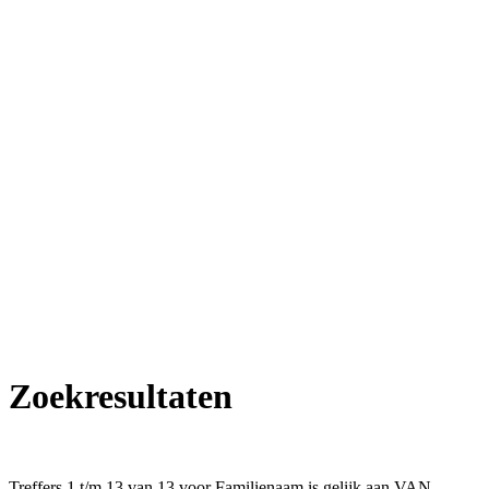
Zoekresultaten
Treffers 1 t/m 13 van 13 voor Familienaam is gelijk aan VAN