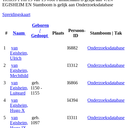
EGISHEIM EN Stamboom is gelijk aan Onderzoeksdatabase
Spreidingskaart
Geboren
/
Persoon-
#
Naam
Plaats
Stamboom | Tak
Gedoopt
ID
1
van
I6882
Onderzoeksdatabase
Egisheim,
Ulrich
2
van
I3312
Onderzoeksdatabase
Egisheim,
Mechthild
3
van
geb.
I6866
Onderzoeksdatabase
Egisheim,
1150 -
Luitgard
1155
4
van
I4394
Onderzoeksdatabase
Egisheim,
Hugo X
5
van
geb.
I3311
Onderzoeksdatabase
Egisheim,
1097
Hugo IX