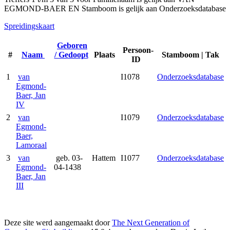
EGMOND-BAER EN Stamboom is gelijk aan Onderzoeksdatabase
Spreidingskaart
Geboren
Persoon-
#
Naam
/ Gedoopt
Plaats
Stamboom | Tak
ID
1
van
I1078
Onderzoeksdatabase
Egmond-
Baer, Jan
IV
2
van
I1079
Onderzoeksdatabase
Egmond-
Baer,
Lamoraal
3
van
geb. 03-
Hattem
I1077
Onderzoeksdatabase
Egmond-
04-1438
Baer, Jan
III
Deze site werd aangemaakt door
The Next Generation of