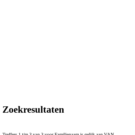
Zoekresultaten
Treffers 1 t/m 3 van 3 voor Familienaam is gelijk aan VAN