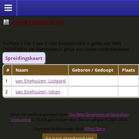
Zoekresultaten
Treffers 1 t/m 2 van 2 voor Familienaam is gelijk aan VAN
ENGHUIZEN EN Stamboom is gelijk aan Onderzoeksdatabase
Spreidingskaart
#
Naam
Geboren / Gedoopt
Plaats
1
van Enghuizen, Liutgard
2
van Enghuizen, Johan
Deze site werd aangemaakt door
The Next Generation of Genealogy
Sitebuilding
v. 15.0.4, geschreven door Darrin Lythgoe © 2001-2026.
Gegevens onderhouden door
Alfred Stern
.
Ga naar standaard site