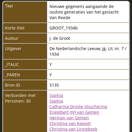
Titel
Nieuwe gegevens aangaande de
oudste generaties van het geslacht
Van Reede
Korte titel
GROOT_1934b
Auteur
J. de Groot
Uitgever
De Nederlandsche Leeuw, Jg. LII, nr. 7 /
1934
_ITALIC
Y
_PAREN
Y
Bron-ID
S135
Verbonden met
Sophia
Personen: 30
Sophia
Catharina Droste-Visschering
Engelbert (IV) van Gemen
Herman van Gemen
Christina van Keppel
Christina van Linnebeek