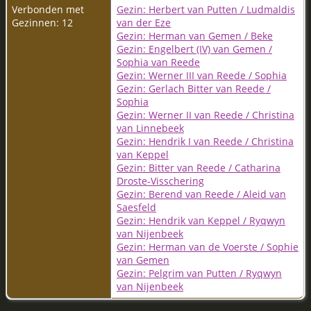
Verbonden met
Gezin: Herbert van Putten / Ludmaldis
Gezinnen: 12
van der Eze
Gezin: Herman van Gemen / Beke
Gezin: Engelbert (IV) van Gemen /
Sophia van Reede
Gezin: Werner III van Reede / Sophia
Gezin: Gerlach Bitter van Reede /
Sophia
Gezin: Werner II van Reede / Christina
van Linnebeek
Gezin: Hendrik I van Reede / Christina
van Keppel
Gezin: Bitter van Reede / Catharina
Droste-Visschering
Gezin: Berend van Reede / Aleid van
Saesfeld
Gezin: Hendrik van Keppel / Ryqwyn
van Nijenbeek
Gezin: Herman van de Voerste / Sophie
van Gemen
Gezin: Pelgrim van Putten / Ryqwyn
van Nijenbeek