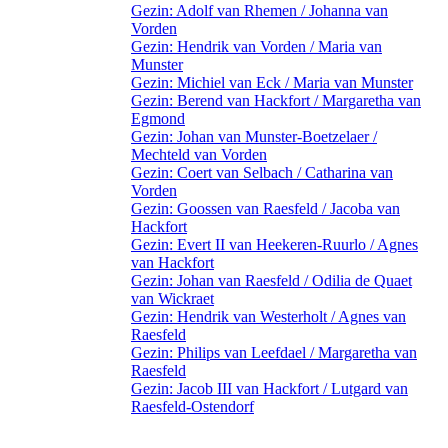
Gezin: Adolf van Rhemen / Johanna van
Vorden
Gezin: Hendrik van Vorden / Maria van
Munster
Gezin: Michiel van Eck / Maria van Munster
Gezin: Berend van Hackfort / Margaretha van
Egmond
Gezin: Johan van Munster-Boetzelaer /
Mechteld van Vorden
Gezin: Coert van Selbach / Catharina van
Vorden
Gezin: Goossen van Raesfeld / Jacoba van
Hackfort
Gezin: Evert II van Heekeren-Ruurlo / Agnes
van Hackfort
Gezin: Johan van Raesfeld / Odilia de Quaet
van Wickraet
Gezin: Hendrik van Westerholt / Agnes van
Raesfeld
Gezin: Philips van Leefdael / Margaretha van
Raesfeld
Gezin: Jacob III van Hackfort / Lutgard van
Raesfeld-Ostendorf