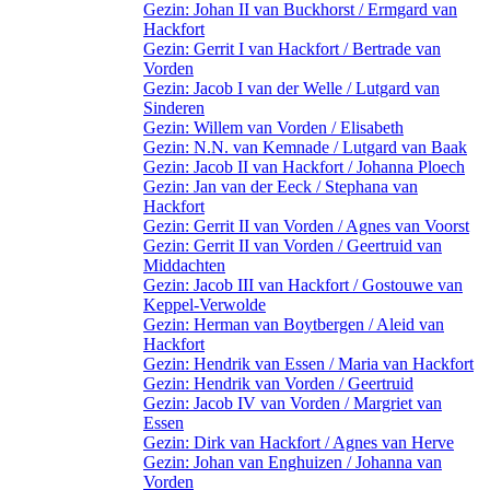
Gezin: Johan II van Buckhorst / Ermgard van
Hackfort
Gezin: Gerrit I van Hackfort / Bertrade van
Vorden
Gezin: Jacob I van der Welle / Lutgard van
Sinderen
Gezin: Willem van Vorden / Elisabeth
Gezin: N.N. van Kemnade / Lutgard van Baak
Gezin: Jacob II van Hackfort / Johanna Ploech
Gezin: Jan van der Eeck / Stephana van
Hackfort
Gezin: Gerrit II van Vorden / Agnes van Voorst
Gezin: Gerrit II van Vorden / Geertruid van
Middachten
Gezin: Jacob III van Hackfort / Gostouwe van
Keppel-Verwolde
Gezin: Herman van Boytbergen / Aleid van
Hackfort
Gezin: Hendrik van Essen / Maria van Hackfort
Gezin: Hendrik van Vorden / Geertruid
Gezin: Jacob IV van Vorden / Margriet van
Essen
Gezin: Dirk van Hackfort / Agnes van Herve
Gezin: Johan van Enghuizen / Johanna van
Vorden