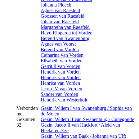
Johanna Ploech
Agnes van Raesfeld
Goossen van Raesfeld
Johan van Raesfeld
Margaretha van Raesfeld
Hayo Ripperda tot Vorden
Berend van Swanenburg
Agnes van Voorst
Berend van Vorden
Catharina van Vorden
Elisabeth van Vorden
Gerrit II van Vorden
Hendrik van Vorden
Hendrik van Vorden
Henrica van Vorden
Jacob IV van Vorden
Sander van Vorden
Hendrik van Westerholt
Verbonden
Gezin: Willem I van Swanenburg / Sophia van
met
de Molen
Gezinnen:
Gezin: Willem II van Swanenburg / Cunegonde
32
Gezin: Jacob II van Hackfort / Aleid van
Heekeren-Eze
Gezin: Willem van Baak / Johanna van Ulft