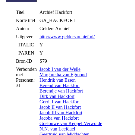
Titel
Archief Hackfort
Korte titel
GA_HACKFORT
Auteur
Gelders Archief
Uitgever
http://www.geldersarchief.nl/
_ITALIC
Y
_PAREN
Y
Bron-ID
S79
Verbonden
Jacob I van der Welle
met
Margaretha van Egmond
Personen:
Hendrik van Essen
31
Berend van Hackfort
Berendje van Hackfort
Dirk van Hackfort
Gerrit I van Hackfort
Jacob II van Hackfort
Jacob III van Hackfort
Jacoba van Hackfort
Gostouwe van Keppel-Verwolde
N.N. van Leefdael
Geertruid van Middachten