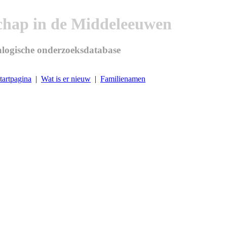
chap in de Middeleeuwen
logische onderzoeksdatabase
tartpagina
|
Wat is er nieuw
|
Familienamen