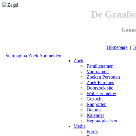
De Graafs
Genea
Homepage
|
S
Startpagina
Zoek
Aanmelden
Zoek
Familienamen
Voornamen
Zoeken Personen
Zoek Families
Doorzoek site
Wat is er nieuw
Gezocht
Rapporten
Datums
Kalender
Begraafplaatsen
Media
Foto's