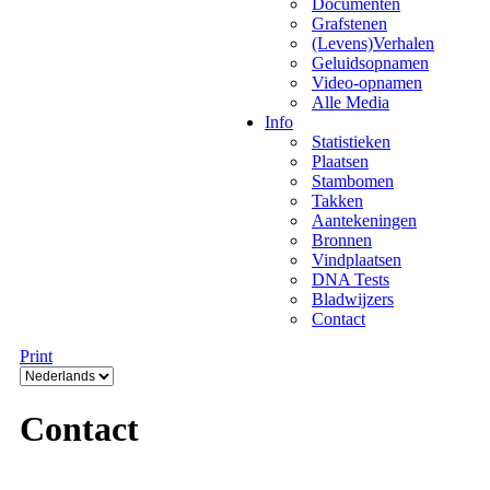
Documenten
Grafstenen
(Levens)Verhalen
Geluidsopnamen
Video-opnamen
Alle Media
Info
Statistieken
Plaatsen
Stambomen
Takken
Aantekeningen
Bronnen
Vindplaatsen
DNA Tests
Bladwijzers
Contact
Print
Contact