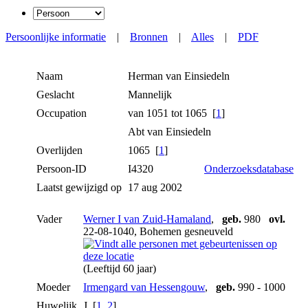
Persoonlijke informatie
|
Bronnen
|
Alles
|
PDF
Naam
Herman
van Einsiedeln
Geslacht
Mannelijk
Occupation
van 1051 tot 1065 [
1
]
Abt van Einsiedeln
Overlijden
1065 [
1
]
Persoon-ID
I4320
Onderzoeksdatabase
Laatst gewijzigd op
17 aug 2002
Vader
Werner I van Zuid-Hamaland
,
geb.
980
ovl.
22-08-1040, Bohemen gesneuveld
(Leeftijd 60 jaar)
Moeder
Irmengard van Hessengouw
,
geb.
990 - 1000
Huwelijk
J [
1
,
2
]