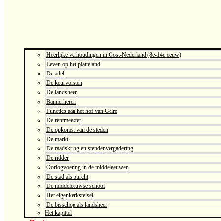
Heerlijke verhoudingen in Oost-Nederland (8e-14e eeuw)
Leven op het platteland
De adel
De keurvorsten
De landsheer
Bannerheren
Functies aan het hof van Gelre
De rentmeester
De opkomst van de steden
De markt
De raadskring en stendenvergadering
De ridder
Oorlogvoering in de middeleeuwen
De stad als burcht
De middeleeuwse school
Het eigenkerkstelsel
De bisschop als landsheer
Het kapittel