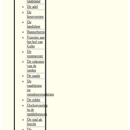
platteland
De adel
De
keurvorsten
De
landsheer
Bannerheren
Functies aan
het hof van
Gelre
De
rentmeester
De opkomst
van de
steden
De markt
De
raadskring
en
stendenvergadering
De ridder
Oorlogvoering
in de
middeleeuwen
De stad als
burcht
De