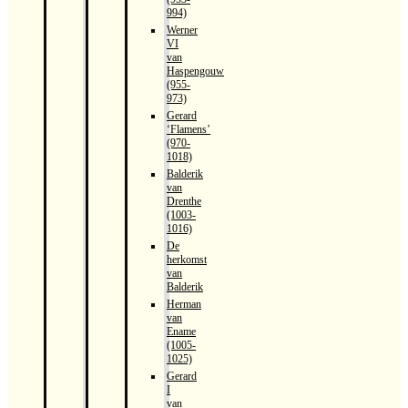
994)
Werner
VI
van
Haspengouw
(955-
973)
Gerard
‘Flamens’
(970-
1018)
Balderik
van
Drenthe
(1003-
1016)
De
herkomst
van
Balderik
Herman
van
Ename
(1005-
1025)
Gerard
I
van