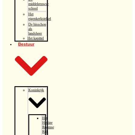
middeleeuwse
school
Het
eigenkerkstelsel
De bisschop
als
landsheer
Het kapittel
Bestuur
Koninkrijk
Het
Heilige
Roomse
Rijk