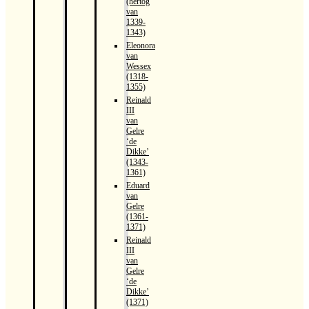
(hertog
van
1339-
1343)
Eleonora
van
Wessex
(1318-
1355)
Reinald
III
van
Gelre
‘de
Dikke’
(1343-
1361)
Eduard
van
Gelre
(1361-
1371)
Reinald
III
van
Gelre
‘de
Dikke’
(1371)