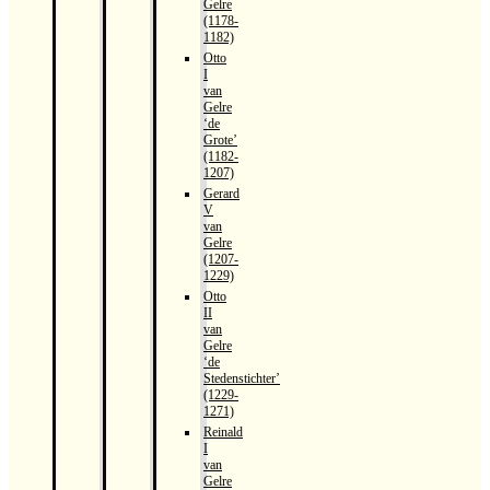
Gelre
(1178-
1182)
Otto
I
van
Gelre
‘de
Grote’
(1182-
1207)
Gerard
V
van
Gelre
(1207-
1229)
Otto
II
van
Gelre
‘de
Stedenstichter’
(1229-
1271)
Reinald
I
van
Gelre