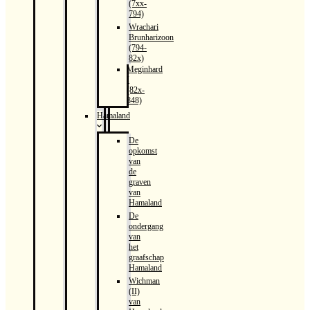
(7xx-
794)
Wrachari
Brunharizoon
(794-
82x)
Meginhard
I
(82x-
848)
Hamaland
De
opkomst
van
de
graven
van
Hamaland
De
ondergang
van
het
graafschap
Hamaland
Wichman
(II)
van