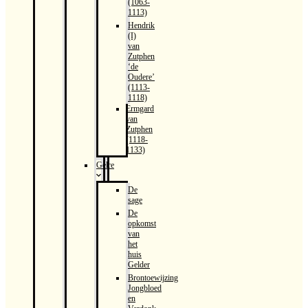
(1063-
1113)
Hendrik
(I)
van
Zutphen
‘de
Oudere’
(1113-
1118)
Ermgard
van
Zutphen
(1118-
1133)
Gelre
De
sage
De
opkomst
van
het
huis
Gelder
Brontoewijzing
Jongbloed
en