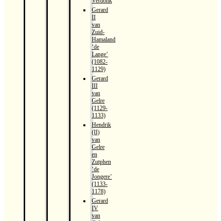
Verdonk
Gerard
II
van
Zuid-
Hamaland
‘de
Lange’
(1082-
1129)
Gerard
III
van
Gelre
(1129-
1133)
Hendrik
(II)
van
Gelre
en
Zutphen
‘de
Jongere’
(1133-
1178)
Gerard
IV
van