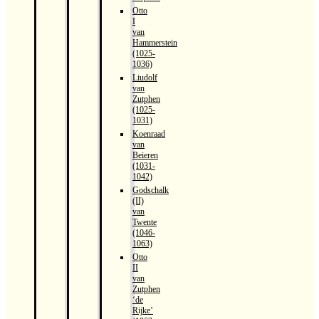
Otto
I
van
Hammerstein
(1025-
1036)
Liudolf
van
Zutphen
(1025-
1031)
Koenraad
van
Beieren
(1031-
1042)
Godschalk
(II)
van
Twente
(1046-
1063)
Otto
II
van
Zutphen
‘de
Rijke’