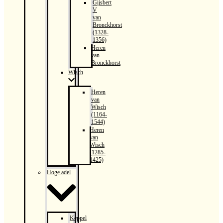
Gijsbert
V
van
Bronckhorst
(1328-
1356)
Heren
van
Bronckhorst
Wisch
Heren
van
Wisch
(1164-
1544)
Heren
van
Wisch
(1285-
1425)
Hoge adel
Keppel