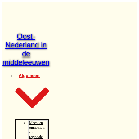
Oost-
Nederland in
de
middeleeuwen
Algemeen
Macht en
onmacht in
een
regionale