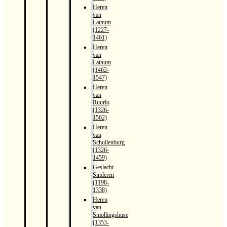
Heren
van
Lathum
(1227-
1461)
Heren
van
Lathum
(1462-
1547)
Heren
van
Ruurlo
(1326-
1562)
Heren
van
Schuilenburg
(1326-
1459)
Geslacht
Sinderen
(1198-
1338)
Heren
van
Smollingshuse
(1353-