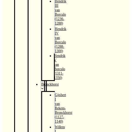
Hendrik
III
van
Borculo
(1236-
1288)
Hendrik
IV
van
Borculo
(1288-
1300)
Hendrik
V
van
Borculo
(1311-
1350)
Bronckhorst
Gijsbert
I
van
Rekem-
Bronckhorst
(1127-
1140)
Willem
I