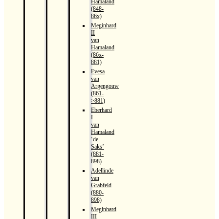
Hamaland
(848-
86x)
Meginhard
II
van
Hamaland
(86x-
881)
Evesa
van
Argengouw
(861-
>881)
Eberhard
I
van
Hamaland
‘de
Saks’
(881-
898)
Adellinde
van
Grabfeld
(880-
898)
Meginhard
III