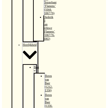
Teisterbant
‘Flamens’
(1044-
1067/76)
Diederik
II
van
Veluwe
‘Flamens’
(1067/76-
1082)
Heerlijkheid
Baer
Heren
van
Baer
(1212-
1356)
Heren
van
Baer
(1356-