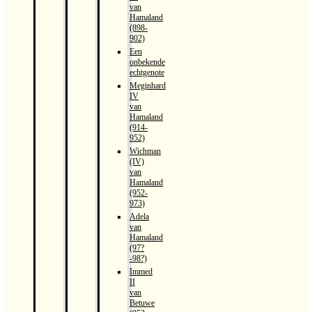
van
Hamaland
(898-
902)
Een
onbekende
echtgenote
Meginhard
IV
van
Hamaland
(914-
952)
Wichman
(IV)
van
Hamaland
(952-
973)
Adela
van
Hamaland
(97?
-98?)
Immed
II
van
Betuwe