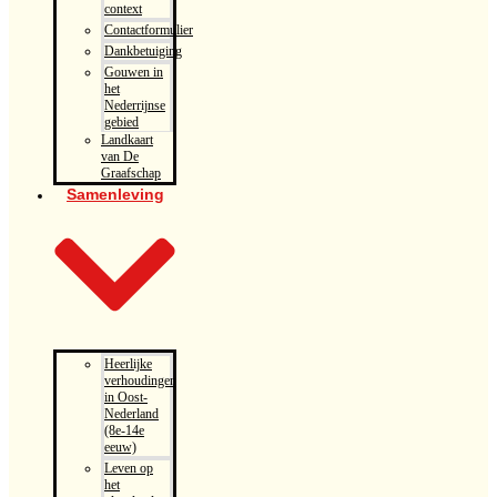
context
Contactformulier
Dankbetuiging
Gouwen in
het
Nederrijnse
gebied
Landkaart
van De
Graafschap
Samenleving
Heerlijke
verhoudingen
in Oost-
Nederland
(8e-14e
eeuw)
Leven op
het