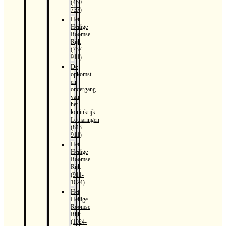
(450-
737)
Het
Heilige
Roomse
Rijk
(737-
911)
De
opkomst
en
ondergang
van
het
koninkrijk
Lotharingen
(843-
911)
Het
Heilige
Roomse
Rijk
(911-
1024)
Het
Heilige
Roomse
Rijk
(1024-