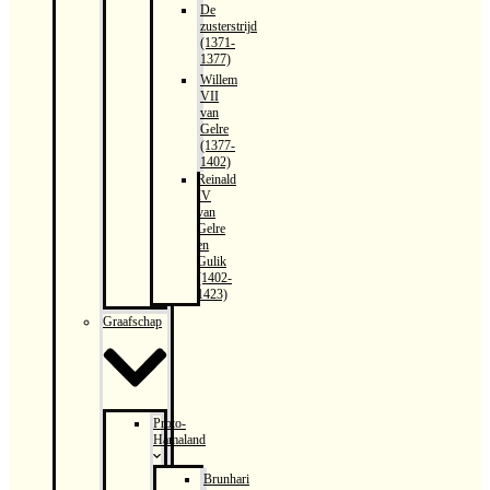
De
zusterstrijd
(1371-
1377)
Willem
VII
van
Gelre
(1377-
1402)
Reinald
IV
van
Gelre
en
Gulik
(1402-
1423)
Graafschap
Proto-
Hamaland
Brunhari