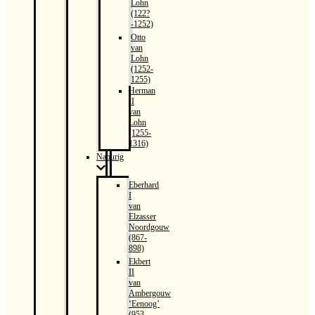
Lohn
(122?
-1252)
Otto
van
Lohn
(1252-
1255)
Herman
II
van
Lohn
(1255-
1316)
Naburig
Eberhard
I
van
Elzasser
Noordgouw
(867-
898)
Ekbert
II
van
Ambergouw
‘Eenoog’
(953-