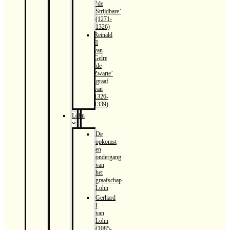
‘de
Strijdbare’
(1271-
1326)
Reinald
II
van
Gelre
‘de
Zwarte’
(graaf
van
1326-
1339)
Lohn
De
opkomst
en
ondergang
van
het
graafschap
Lohn
Gerhard
I
van
Lohn
(1085-