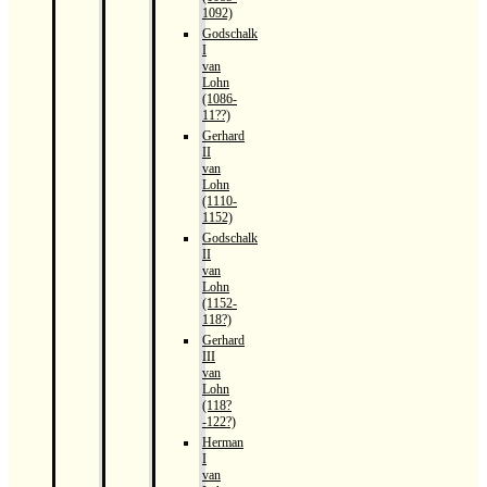
1092)
Godschalk
I
van
Lohn
(1086-
11??)
Gerhard
II
van
Lohn
(1110-
1152)
Godschalk
II
van
Lohn
(1152-
118?)
Gerhard
III
van
Lohn
(118?
-122?)
Herman
I
van